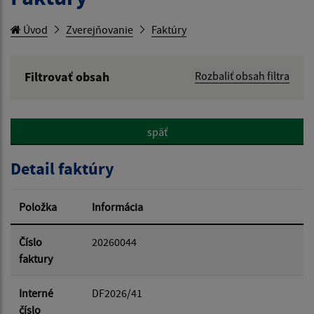
Úvod
Zverejňovanie
Faktúry
Filtrovať obsah
Rozbaliť obsah filtra
Hľadaný výraz:
späť
Hľadať v:
Detail faktúry
Typ dátumu:
Položka
Informácia
Dátum od:
Číslo
20260044
faktury
Dátum do:
Interné
DF2026/41
číslo