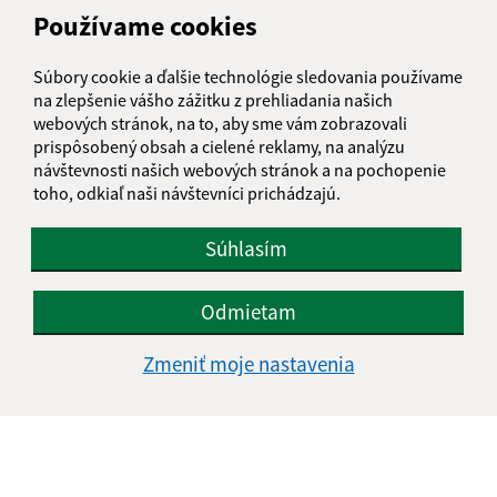
Drážovce 43
Používame cookies
962 68 Hontianske Tesáre
Súbory cookie a ďalšie technológie sledovania používame
info@obecdrazovce.sk
na zlepšenie vášho zážitku z prehliadania našich
+421 45 559 61 31
webových stránok, na to, aby sme vám zobrazovali
prispôsobený obsah a cielené reklamy, na analýzu
IČO: 00649295
návštevnosti našich webových stránok a na pochopenie
toho, odkiaľ naši návštevníci prichádzajú.
Súhlasím
Odmietam
Zmeniť moje nastavenia