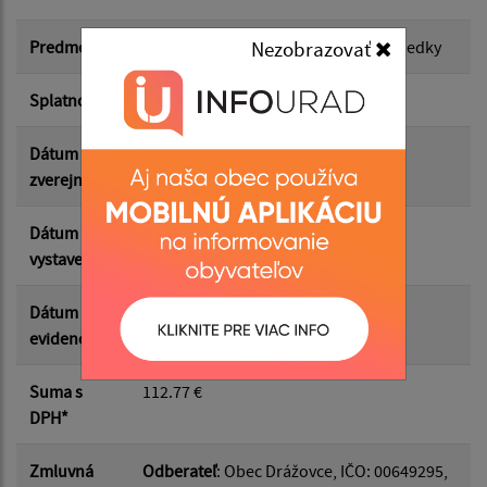
Suma od:
Predmet
Kancelárske potreby, čistiace prostriedky
Nezobrazovať
Splatnosť
10.06.2026
Suma do:
Dátum
15.06.2026
zverejnenia
Filtrovať
Reset
Dátum
31.05.2026
vystavenia
Dátum
03.06.2026
evidencie
Suma s
112.77 €
DPH*
Zmluvná
Odberateľ
: Obec Drážovce, IČO: 00649295,