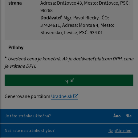
strana
Adresa: Drážovce 43, Mesto: Drážovce, PSČ:
96268
Dodávateľ
: Mgr. Pavol Riecky, IČO:
37424611, Adresa: Montua 4, Mesto:
Slovensko, Levice, PSČ: 934 01
Prílohy
-
*
Uvedená cena je konečná. Ak je dodávateľ platcom DPH, cena
je vrátane DPH.
späť
Generované portálom
Uradne.sk
Je táto stránka užitočná?
Áno
Nie
Boli tieto 
Boli 
Našli ste na stránke chybu?
Napíšte nám