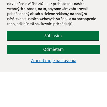
na zlepšenie vášho zážitku z prehliadania našich
webových stránok, na to, aby sme vám zobrazovali
prispôsobený obsah a cielené reklamy, na analýzu
návštevnosti našich webových stránok a na pochopenie
toho, odkiaľ naši návštevníci prichádzajú.
Informácie o stránke:
Súhlasím
Vyhlásenie o prístupnosti
Odmietam
Autorské práva
Ochrana osobných údajov
Zmeniť moje nastavenia
Navigácia:
Vytlačiť aktuálnu stránku
Mapa stránok
Cookies
Rýchle odkazy:
Naša obec