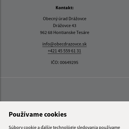
Kontakt:
Obecný úrad Drážovce
Drážovce 43
962 68 Hontianske Tesáre
info@obecdrazovce.sk
+421 45 559 61 31
IČO: 00649295
Používame cookies
Súbory cookie a ďalšie technológie sledovania používame