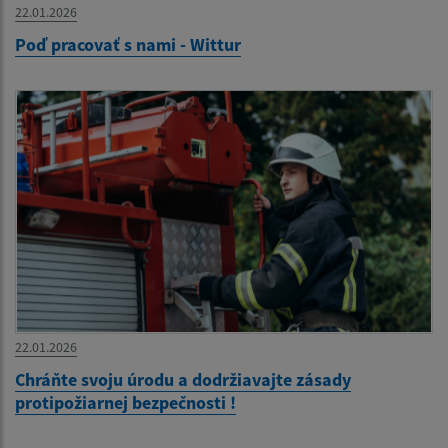
22.01.2026
Poď pracovať s nami - Wittur
22.01.2026
Chráňte svoju úrodu a dodržiavajte zásady
protipožiarnej bezpečnosti !