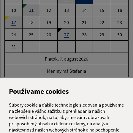
10
11
12
13
14
15
16
17
18
19
20
21
22
23
24
25
26
27
28
29
30
31
Piatok, 7. august 2026
Meniny má Štefánia
Používame cookies
POČASIE
Súbory cookie a ďalšie technológie sledovania používame
na zlepšenie vášho zážitku z prehliadania našich
webových stránok, na to, aby sme vám zobrazovali
prispôsobený obsah a cielené reklamy, na analýzu
návštevnosti našich webových stránok a na pochopenie