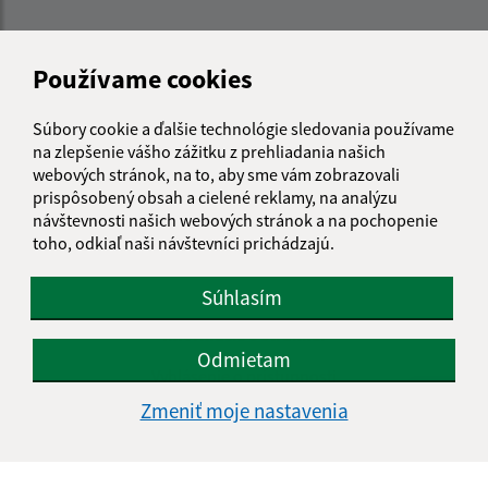
Používame cookies
Súbory cookie a ďalšie technológie sledovania používame
na zlepšenie vášho zážitku z prehliadania našich
webových stránok, na to, aby sme vám zobrazovali
prispôsobený obsah a cielené reklamy, na analýzu
návštevnosti našich webových stránok a na pochopenie
toho, odkiaľ naši návštevníci prichádzajú.
Súhlasím
Informácie o stránke:
Odmietam
Vyhlásenie o prístupnosti
Autorské práva
Zmeniť moje nastavenia
Ochrana osobných údajov
Navigácia: