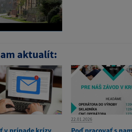
am aktualít:
22.01.2026
ť v prípade krízy
Poď pracovať s nam