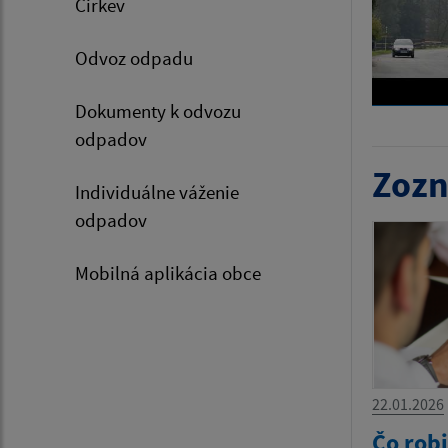
Cirkev
Odvoz odpadu
Dokumenty k odvozu
odpadov
Zozn
Individuálne váženie
odpadov
Mobilná aplikácia obce
22.01.2026
Čo robi