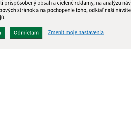
li prispôsobený obsah a cielené reklamy, na analýzu náv
Google reCaptcha Response
Odoslať
ch
bových stránok a na pochopenie toho, odkiaľ naši návšte
správu
jú.
Zmeniť moje nastavenia
m
Odmietam