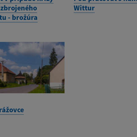
ozbrojeného
Wittur
tu - brožúra
rážovce