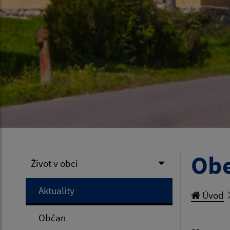
Obe
Život v obci
Aktuality
Úvod
Občan