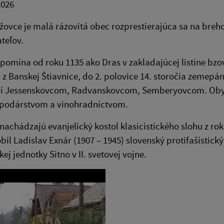
2026
ovce je malá rázovitá obec rozprestierajúca sa na breho
teľov.
pomína od roku 1135 ako Dras v zakladajúcej listine bzov
 z Banskej Štiavnice, do 2. polovice 14. storočia zeme
očí Jessenskovcom, Radvanskovcom, Semberyovcom. Obyv
podárstvom a vinohradníctvom.
 nachádzajú evanjelický kostol klasicistického slohu z ro
bil Ladislav Exnár (1907 – 1945) slovenský protifašistick
ej jednotky Sitno v II. svetovej vojne.