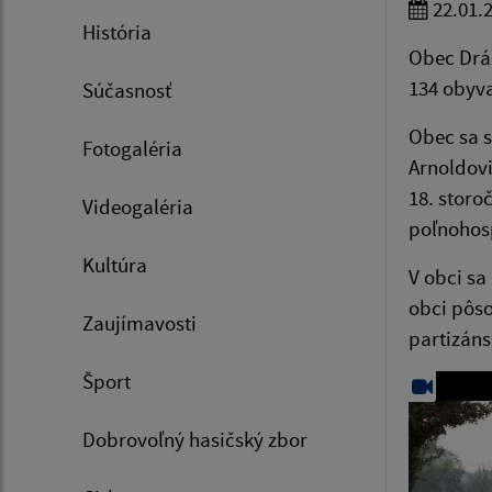
22.01.
História
Obec Dráž
134 obyva
Súčasnosť
Obec sa s
Fotogaléria
Arnoldovi
18. stor
Videogaléria
poľnohos
Kultúra
V obci sa
obci pôso
Zaujímavosti
partizánsk
Šport
Dobrovoľný hasičský zbor