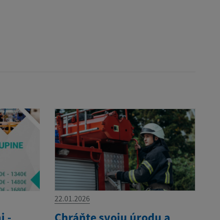
22.01.2026
i -
Chráňte svoju úrodu a