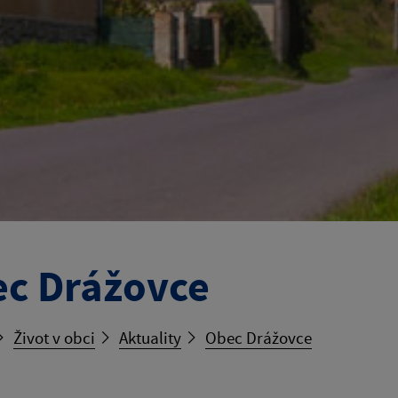
c Drážovce
Život v obci
Aktuality
Obec Drážovce