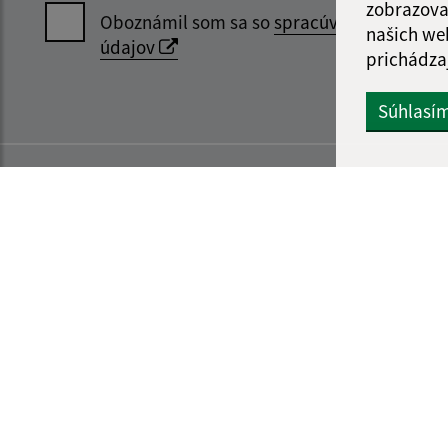
zobrazova
Oboznámil som sa so
spracúvaním osobný
našich we
údajov
prichádza
Súhlasí