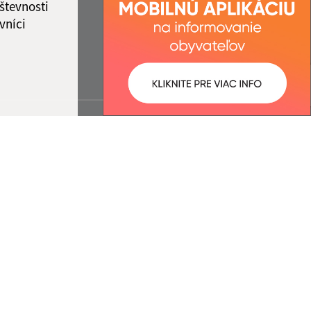
števnosti
vníci