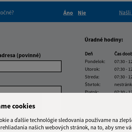
itočné?
Našli
Áno
Nie
Boli tieto informácie pre 
Boli tieto informáci
Úradné hodiny:
Deň
Čas doo
adresa (povinné)
Pondelok:
07:30 - 1
Utorok:
07:30 - 1
Streda:
07:30 - 1
Štvrtok:
nestránk
Piatok:
07:30 - 1
Obedňajšia prestáv
ame cookies
okie a ďalšie technológie sledovania používame na zlepš
 prehliadania našich webových stránok, na to, aby sme v