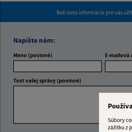
Boli tieto informácie pre vás už
Napíšte nám:
Meno (povinné)
E-mailová 
Text vašej správy (povinné)
Použív
Súbory co
zážitku z