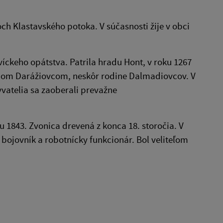
ch Klastavského potoka. V súčasnosti žije v obci
íckeho opátstva. Patrila hradu Hont, v roku 1267
pánom Darážiovcom, neskôr rodine Dalmadiovcov. V
atelia sa zaoberali prevažne
ku 1843. Zvonica drevená z konca 18. storočia. V
ý bojovník a robotnícky funkcionár. Bol veliteľom