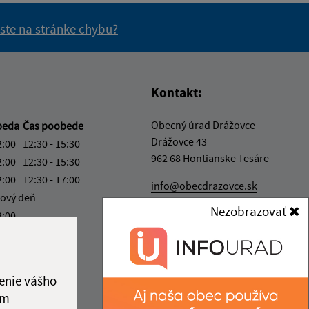
 ste na stránke chybu?
vás užitočné?
e pre vás užitočné?
Kontakt:
Obecný úrad Drážovce
beda
Čas poobede
Drážovce 43
2:00
12:30 - 15:30
962 68 Hontianske Tesáre
2:00
12:30 - 15:30
2:00
12:30 - 17:00
info@obecdrazovce.sk
ový deň
+421 45 559 61 31
Nezobrazovať
2:00
IČO: 00649295
ka:
12:00 - 12:30
enie vášho
ám